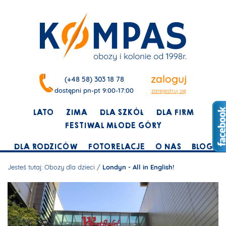
zaloguj
(+48 58) 303 18 78
dostępni pn-pt 9:00-17:00
zarejestruj się
LATO
ZIMA
DLA SZKÓŁ
DLA FIRM
FESTIWAL MŁODE GÓRY
DLA RODZICÓW
FOTORELACJE
O NAS
BLOG
Jesteś tutaj:
Obozy dla dzieci
/
Londyn - All in English!