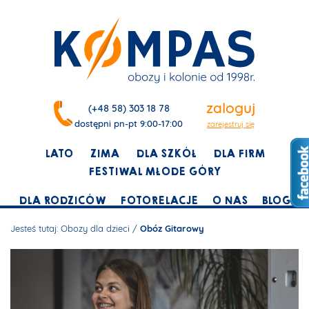
zaloguj
(+48 58) 303 18 78
dostępni pn-pt 9:00-17:00
zarejestruj się
LATO
ZIMA
DLA SZKÓŁ
DLA FIRM
FESTIWAL MŁODE GÓRY
DLA RODZICÓW
FOTORELACJE
O NAS
BLOG
Jesteś tutaj:
Obozy dla dzieci
/
Obóz Gitarowy