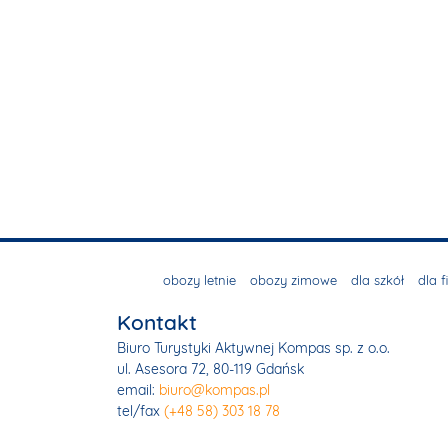
obozy letnie
obozy zimowe
dla szkół
dla f
Kontakt
Biuro Turystyki Aktywnej Kompas sp. z o.o.
ul. Asesora 72, 80-119 Gdańsk
email:
biuro@kompas.pl
tel/fax
(+48 58) 303 18 78