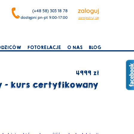
zaloguj
(+48 58) 303 18 78
dostępni pn-pt 9:00-17:00
zarejestruj się
ODZICÓW
FOTORELACJE
O NAS
BLOG
4999 zł
 - kurs certyfikowany