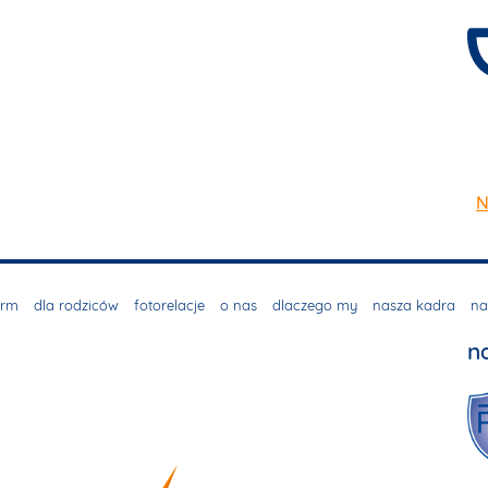
N
irm
dla rodziców
fotorelacje
o nas
dlaczego my
nasza kadra
na
n