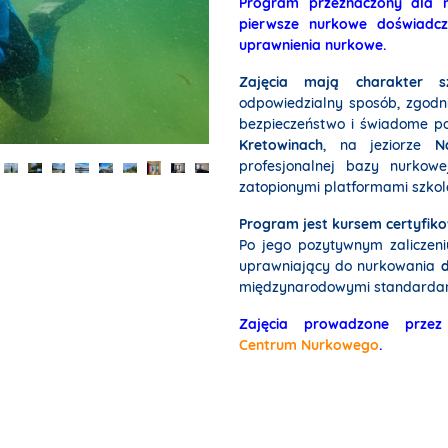
Program przeznaczony dla m
pierwsze nurkowe doświadc
uprawnienia nurkowe.
Zajęcia mają charakter sz
odpowiedzialny sposób, zgod
bezpieczeństwo i świadome po
Kretowinach
, na jeziorze
N
profesjonalnej bazy nurkow
zatopionymi platformami szko
Program jest kursem certyfik
Po jego pozytywnym zaliczeni
uprawniający do nurkowania
międzynarodowymi standard
Zajęcia prowadzone przez
Centrum Nurkowego
.