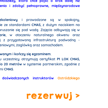
łodzieży, która chce pójść o krok dalej niż
zenia i zdobyć pełnoprawne, międzynarodowe
koleniowy
i prowadzone są w spokojny,
nie ze standardami
CMAS
, z dużym naciskiem na
ruszanie się pod wodą. Zajęcia odbywają się w
arie
, w otoczeniu naturalnego akwenu oraz
ej z przygotowaną infrastrukturą podwodną -
leniowymi, żaglówką oraz samochodem.
owanym i kończy się egzaminem
.
u uczestnicy otrzymują certyfikat
P1 LOK CMAS
,
do 20 metrów
w systemie partnerskim, zgodnie z
ami
CMAS
.
 doświadczonych instruktorów
Ostródzkiego
rezerwuj >