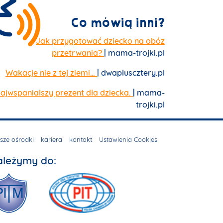
Co mówią inni?
Jak przygotować dziecko na obóz
przetrwania?
| mama-trojki.pl
Wakacje nie z tej ziemi…
| dwapluscztery.pl
ajwspanialszy prezent dla dziecka.
| mama-
trojki.pl
sze ośrodki
kariera
kontakt
Ustawienia Cookies
ależymy do: