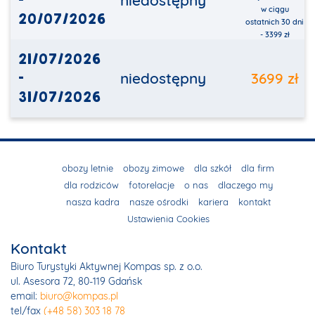
-
niedostępny
w ciągu
20/07/2026
ostatnich 30 dni
- 3399 zł
21/07/2026
-
niedostępny
3699 zł
31/07/2026
obozy letnie
obozy zimowe
dla szkół
dla firm
dla rodziców
fotorelacje
o nas
dlaczego my
nasza kadra
nasze ośrodki
kariera
kontakt
Ustawienia Cookies
Kontakt
Biuro Turystyki Aktywnej Kompas sp. z o.o.
ul. Asesora 72, 80-119 Gdańsk
email:
biuro@kompas.pl
tel/fax
(+48 58) 303 18 78