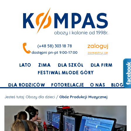
zaloguj
(+48 58) 303 18 78
dostępni pn-pt 9:00-17:00
zarejestruj się
LATO
ZIMA
DLA SZKÓŁ
DLA FIRM
FESTIWAL MŁODE GÓRY
DLA RODZICÓW
FOTORELACJE
O NAS
BLOG
Jesteś tutaj:
Obozy dla dzieci
/
Obóz Produkcji Muzycznej