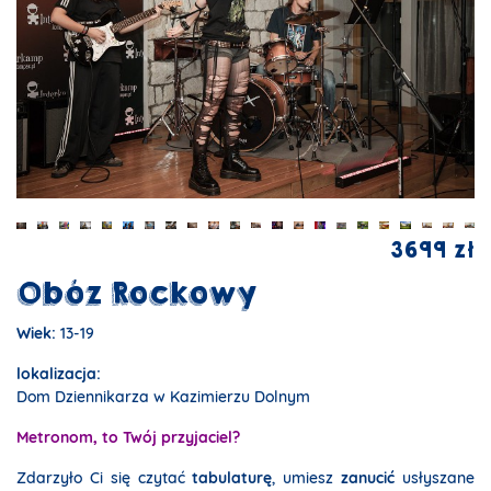
3699 zł
Obóz Rockowy
Wiek:
13-19
lokalizacja:
Dom Dziennikarza w Kazimierzu Dolnym
Metronom, to Twój przyjaciel?
Zdarzyło Ci się czytać
tabulaturę
, umiesz
zanucić
usłyszane