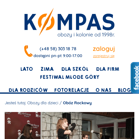
zaloguj
(+48 58) 303 18 78
dostępni pn-pt 9:00-17:00
zarejestruj się
LATO
ZIMA
DLA SZKÓŁ
DLA FIRM
FESTIWAL MŁODE GÓRY
DLA RODZICÓW
FOTORELACJE
O NAS
BLOG
Jesteś tutaj:
Obozy dla dzieci
/
Obóz Rockowy