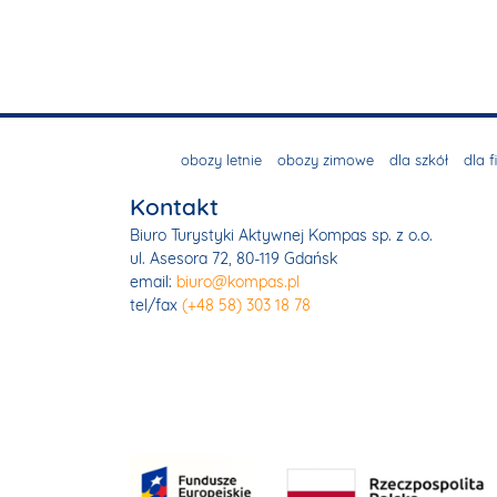
obozy letnie
obozy zimowe
dla szkół
dla f
Kontakt
Biuro Turystyki Aktywnej Kompas sp. z o.o.
ul. Asesora 72, 80-119 Gdańsk
email:
biuro@kompas.pl
tel/fax
(+48 58) 303 18 78