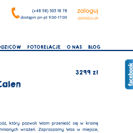
zaloguj
(+48 58) 303 18 78
dostępni pn-pt 9:00-17:00
zarejestruj się
ODZICÓW
FOTORELACJE
O NAS
BLOG
3299 zł
Calen
z, który pozwoli Wam przenieść się w krainę
omnianych wrażeń. Zapraszamy Was w miejsce,