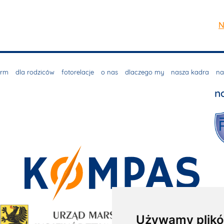
N
irm
dla rodziców
fotorelacje
o nas
dlaczego my
nasza kadra
na
n
Używamy plikó