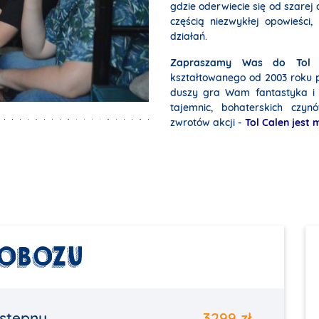
gdzie oderwiecie się od szarej c
częścią niezwykłej opowieści,
działań.
Zapraszamy Was do Tol 
kształtowanego od 2003 roku pr
duszy gra Wam fantastyka i p
tajemnic, bohaterskich czy
zwrotów akcji -
Tol Calen jest 
 OBOZU
stępny
3299 zł