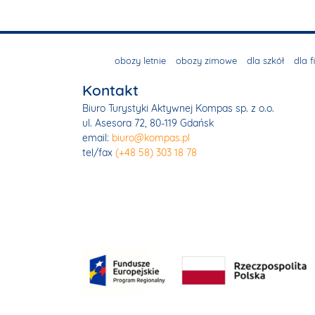
obozy letnie
obozy zimowe
dla szkół
dla f
Kontakt
Biuro Turystyki Aktywnej Kompas sp. z o.o.
ul. Asesora 72, 80-119 Gdańsk
email:
biuro@kompas.pl
tel/fax
(+48 58) 303 18 78