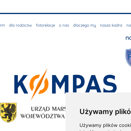
irm
dla rodziców
fotorelacje
o nas
dlaczego my
nasza kadra
na
n
Używamy plikó
Używamy plików cookie 