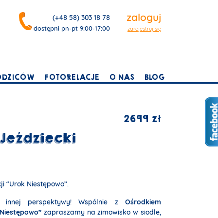
zaloguj
(+48 58) 303 18 78
dostępni pn-pt 9:00-17:00
zarejestruj się
ODZICÓW
FOTORELACJE
O NAS
BLOG
2699 zł
Jeździecki
ji “Urok Niestępowo”.
z innej perspektywy! Wspólnie z
Ośrodkiem
 Niestępowo”
zapraszamy na zimowisko w siodle,