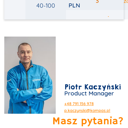
3
Za
PLN
40-100
.
Piotr Kaczyński
Product Manager
+48 791 156 978
p.kaczynski@kompas.pl
Masz pytania?