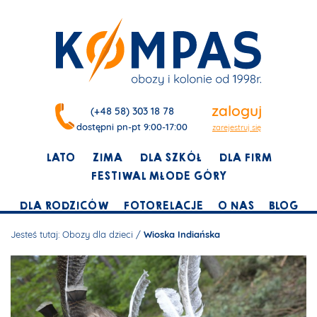
zaloguj
(+48 58) 303 18 78
dostępni pn-pt 9:00-17:00
zarejestruj się
LATO
ZIMA
DLA SZKÓŁ
DLA FIRM
FESTIWAL MŁODE GÓRY
DLA RODZICÓW
FOTORELACJE
O NAS
BLOG
Jesteś tutaj:
Obozy dla dzieci
/
Wioska Indiańska