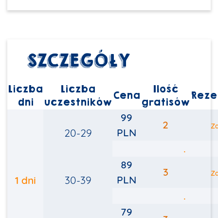
SZCZEGÓŁY
Liczba
Liczba
Ilość
Cena
Reze
dni
uczestników
gratisów
99
2
Za
PLN
20-29
.
89
3
Za
PLN
1 dni
30-39
.
79