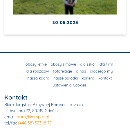
30.06.2025
obozy letnie
obozy zimowe
dla szkół
dla firm
dla rodziców
fotorelacje
o nas
dlaczego my
nasza kadra
nasze ośrodki
kariera
kontakt
Ustawienia Cookies
Kontakt
Biuro Turystyki Aktywnej Kompas sp. z o.o.
ul. Asesora 72, 80-119 Gdańsk
email:
biuro@kompas.pl
tel/fax
(+48 58) 303 18 78