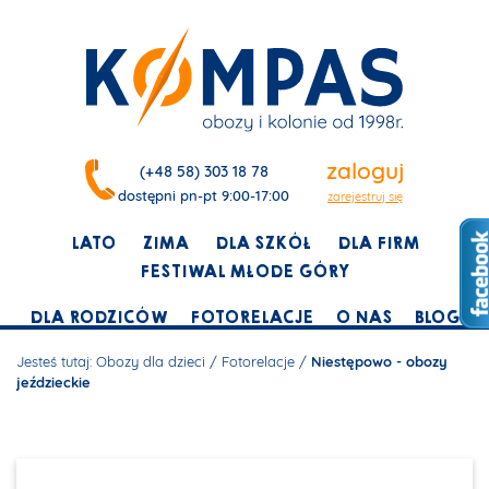
zaloguj
(+48 58) 303 18 78
dostępni pn-pt 9:00-17:00
zarejestruj się
LATO
ZIMA
DLA SZKÓŁ
DLA FIRM
FESTIWAL MŁODE GÓRY
DLA RODZICÓW
FOTORELACJE
O NAS
BLOG
Jesteś tutaj:
Obozy dla dzieci
/
Fotorelacje
/
Niestępowo - obozy
jeździeckie