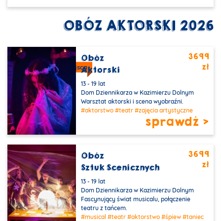
OBÓZ AKTORSKI 2026
3699
Obóz
zł
Ostatnie wolne miejsca
Aktorski
13 - 19 lat
Dom Dziennikarza w Kazimierzu Dolnym
Warsztat aktorski i scena wyobraźni.
#aktorstwo
#teatr
#zajęcia artystyczne
sprawdź >
3699
Obóz
zł
Sztuk Scenicznych
13 - 19 lat
Dom Dziennikarza w Kazimierzu Dolnym
Fascynujący świat musicalu, połączenie
teatru z tańcem.
#musical
#teatr
#aktorstwo
#śpiew
#taniec