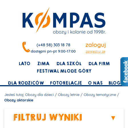
zaloguj
(+48 58) 303 18 78
dostępni pn-pt 9:00-17:00
zarejestruj się
LATO
ZIMA
DLA SZKÓŁ
DLA FIRM
FESTIWAL MŁODE GÓRY
DLA RODZICÓW
FOTORELACJE
O NAS
BLOG
Jesteś tutaj:
Obozy dla dzieci
/
Obozy letnie
/
Obozy tematyczne
/
Obozy aktorskie
FILTRUJ WYNIKI
▾