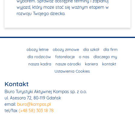
wyborem. Sprawdź dostępne terminy i zaplanuj
wyjazd, który może stać się ważnym etapem w
rozwoju Twojego dziecka.
obozy letnie
obozy zimowe
dla szkół
dla firm
dla rodziców
fotorelacje
o nas
dlaczego my
nasza kadra
nasze ośrodki
kariera
kontakt
Ustawienia Cookies
Kontakt
Biuro Turystyki Aktywnej Kompas sp. z o.o.
ul. Asesora 72, 80-119 Gdańsk
email:
biuro@kompas.pl
tel/fax
(+48 58) 303 18 78