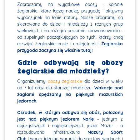
Zapraszamy na wyjątkowe obozy i kolonie
żeglarskie, które łączą naukę, przygodę i aktywny
wypoczynek na łonie natury. Nasze programy są
skierowane do dzieci i młodzieży z różnych grup
wiekowych i na różnym poziomie zaawansowania -
od zupełnych początkujących po tych, którzy chcą
rozwijać żeglarskie pasje i umiejętności.
Żeglarska
przygoda zaczyna się właśnie tutaj!
Gdzie odbywają się obozy
żeglarskie dla młodzieży?
Organizujemy
obozy żeglarskie
dla dzieci w wieku
od 7 lat oraz dla starszej młodzieży.
Wakacje pod
żaglami spędzamy na pięknych mazurskich
jeziorach
.
Ośrodek, w którym odbywa się obóz, położony
jest nad pięknym jeziorem Narie
- jednym z
najczystszych i najpiękniejszych jezior Mazur - a
rozbudowana infrastruktura
Mazury Sport
Club
tworzą idealne warunki do sportów wodnych i