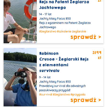
zł
PROMOCJA
Rejs na Patent Żeglarza
Jachtowego
14 - 17 lat
Jachty klasy Focus 850
Rejs z egzaminem na Patent Żeglarza
Jachtowego
#żeglarstwo
#szkolenie żeglarskie
sprawdź >
3199
Robinson
zł
PROMOCJA
Crusoe - Żeglarski Rejs
z elementami
survivalu
9 - 14 lat
Jachty klasy Focus 850
Prawdziwy survival dla odważnych
poszukiwaczy przygód!
#survival
#żeglarstwo
#przygoda
sprawdź >