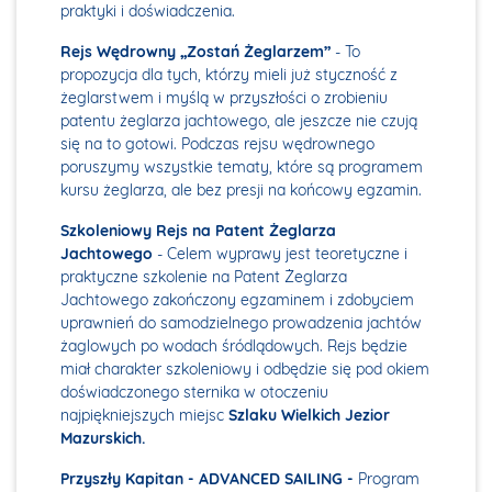
praktyki i doświadczenia.
Rejs Wędrowny „Zostań Żeglarzem”
- To
propozycja dla tych, którzy mieli już styczność z
żeglarstwem i myślą w przyszłości o zrobieniu
patentu żeglarza jachtowego, ale jeszcze nie czują
się na to gotowi. Podczas rejsu wędrownego
poruszymy wszystkie tematy, które są programem
kursu żeglarza, ale bez presji na końcowy egzamin.
Szkoleniowy Rejs na Patent Żeglarza
Jachtowego
​ - Celem wyprawy jest teoretyczne i
praktyczne szkolenie na Patent Żeglarza
Jachtowego zakończony egzaminem i zdobyciem
uprawnień do samodzielnego prowadzenia jachtów
żaglowych po wodach śródlądowych. Rejs będzie
miał charakter szkoleniowy i odbędzie się pod okiem
doświadczonego sternika w otoczeniu
najpiękniejszych miejsc
Szlaku Wielkich Jezior
Mazurskich.
Przyszły Kapitan - ADVANCED SAILING -
Program