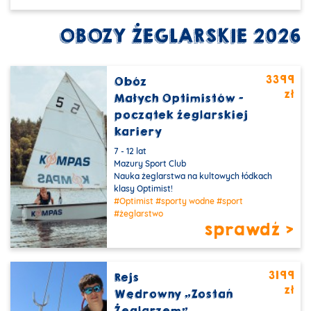
OBOZY ŻEGLARSKIE 2026
3399
Obóz
zł
PROMOCJA
Małych Optimistów –
początek żeglarskiej
kariery
7 - 12 lat
Mazury Sport Club
Nauka żeglarstwa na kultowych łódkach
klasy Optimist!
#Optimist
#sporty wodne
#sport
#żeglarstwo
sprawdź >
3199
Rejs
zł
PROMOCJA
Wędrowny „Zostań