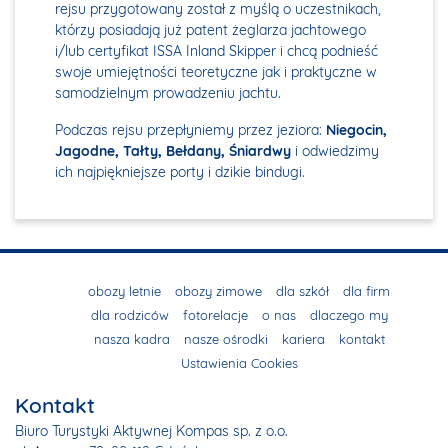
rejsu przygotowany został z myślą o uczestnikach,
którzy posiadają już patent żeglarza jachtowego
i/lub certyfikat ISSA Inland Skipper i chcą podnieść
swoje umiejętności teoretyczne jak i praktyczne w
samodzielnym prowadzeniu jachtu.
Podczas rejsu przepłyniemy przez jeziora:
Niegocin,
Jagodne, Tałty, Bełdany, Śniardwy
i odwiedzimy
ich najpiękniejsze porty i dzikie bindugi.
obozy letnie
obozy zimowe
dla szkół
dla firm
dla rodziców
fotorelacje
o nas
dlaczego my
nasza kadra
nasze ośrodki
kariera
kontakt
Ustawienia Cookies
Kontakt
Biuro Turystyki Aktywnej Kompas sp. z o.o.