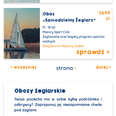
3699
Obóz
zł
Nowy obiekt
„Samodzielny Żeglarz”
13 - 18 lat
Mazury Sport Club
Żeglowanie oraz bogaty program sportów
wodnych
#żeglarstwo
#sporty wodne
sprawdź >
< wcześniej
strona
dalej >
1
Obozy żeglarskie
Twoja pociecha ma w sobie żyłkę podróżnika i
odkrywcy? Zaproponuj jej niezapomniane chwile
pod żaglami.