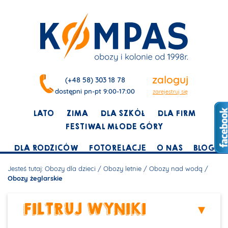
zaloguj
(+48 58) 303 18 78
dostępni pn-pt 9:00-17:00
zarejestruj się
LATO
ZIMA
DLA SZKÓŁ
DLA FIRM
FESTIWAL MŁODE GÓRY
DLA RODZICÓW
FOTORELACJE
O NAS
BLOG
Jesteś tutaj:
Obozy dla dzieci
/
Obozy letnie
/
Obozy nad wodą
/
Obozy żeglarskie
FILTRUJ WYNIKI
▾