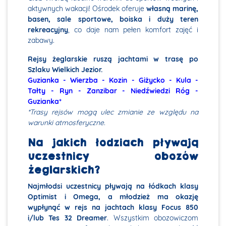
aktywnych wakacji! Ośrodek oferuje
własną marinę,
basen, sale sportowe, boiska i duży teren
rekreacyjny
, co daje nam pełen komfort zajęć i
zabawy.
Rejsy żeglarskie ruszą jachtami w trasę po
Szlaku Wielkich Jezior.
Guzianka - Wierzba - Kozin - Giżycko - Kula -
Tałty - Ryn - Zanzibar - Niedźwiedzi Róg -
Guzianka*
*Trasy rejsów mogą ulec zmianie ze względu na
warunki atmosferyczne.
Na jakich łodziach pływają
uczestnicy obozów
żeglarskich?
Najmłodsi uczestnicy pływają na łódkach klasy
Optimist i Omega, a młodzież ma okazję
wypłynąć w rejs na jachtach klasy Focus 850
i/lub Tes 32 Dreamer
. Wszystkim obozowiczom