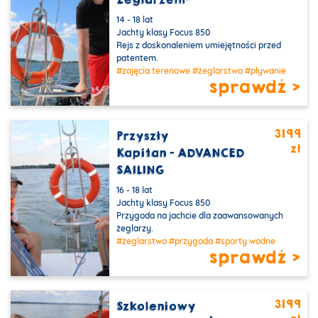
Żeglarzem”
14 - 18 lat
Jachty klasy Focus 850
Rejs z doskonaleniem umiejętności przed
patentem.
#zajęcia terenowe
#żeglarstwo
#pływanie
sprawdź >
3199
Przyszły
zł
PROMOCJA
Kapitan - ADVANCED
SAILING
16 - 18 lat
Jachty klasy Focus 850
Przygoda na jachcie dla zaawansowanych
żeglarzy.
#żeglarstwo
#przygoda
#sporty wodne
sprawdź >
3199
Szkoleniowy