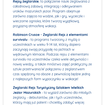
Rejsy żeglarskie
, to połączenie nauki żeglowania z
całodniową zabawą, integracją i odkrywaniem
uroków mazurskich jezior. Program obejmuje
zarówno zajęcia na wodzie, jak i gry, wycieczki i
wieczorne ogniska, które tworzą wyjątkową,
przyjazną atmosferę wakacji.
Robinson Crusoe - Żeglarski Rejs z elementami
survivalu
- to programs tworzony z myślą o
uczestnikach w wieku 9-14 lat, którzy dopiero
zaczynają swoją przygodę na jachtach w
wędrownym klimacie. Podczas rejsu z elementami
survivalu na uczestników czeka wiele aktywności i
nowej wiedzy, a także mnóstwo zajęć praktyczny ze
sztuki przetrwania.W połączeniu z żeglarstwem
czas spędzony na obozie z pewnością będzie jedną
z najlepszych form wypoczynku w wakacje!
Żeglarski Rejs Turystyczny Szlakiem Wielkich
Jezior Mazurskich
- to wyjazd zarówno dla młodych
żeglarzy - debiutantów, jak i tych uczestników,
którzy mają już patent i chcieliby zdobyć więcej