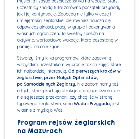
myślenia i zasad bezpieczeństwa na wodzie. Starsi
uczestnicy znajdą tutaj zarówno początek przygody
jak i jej kontynuację. Zdobędą nie tylko wiedzę i
umiejętności żeglarskie, ale również nauczą się
odpowiedzialności, pracy w grupie i pokonywania
własnych ograniczeń. To świetny sposób na
aktywne, wartościowe wakacje, które pozostaną w
pamięci na całe życie.
Stworzyliśmy kilka programów, które zapewnią
wszystkim uczestnikom wybranie takich zajęć, które
ich najbardziej interesują.
Od pierwszych kroków w
żeglarstwie, przez Małych Optimistów,
po Samodzielnych Żeglarzy.
Nie zapominamy też
o tych, którzy kochają atrakcje oferujące jeziora, ale
nie są jeszcze przekonani, czy chcą iść w stronę
typowego żeglarstwa, seria
Woda i Przygoda,
jest
właśnie z myślą o Was.
Program rejsów żeglarskich
na Mazurach