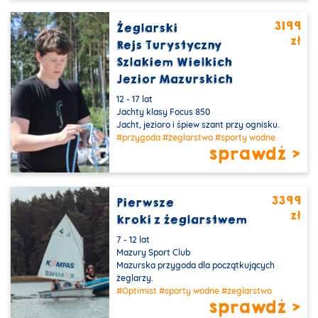
3199
Żeglarski
zł
PROMOCJA
Rejs Turystyczny
Szlakiem Wielkich
Jezior Mazurskich
12 - 17 lat
Jachty klasy Focus 850
Jacht, jezioro i śpiew szant przy ognisku.
#przygoda
#żeglarstwo
#sporty wodne
sprawdź >
3399
Pierwsze
zł
kroki z żeglarstwem
7 - 12 lat
Mazury Sport Club
Mazurska przygoda dla początkujących
żeglarzy.
#Optimist
#sporty wodne
#żeglarstwo
sprawdź >