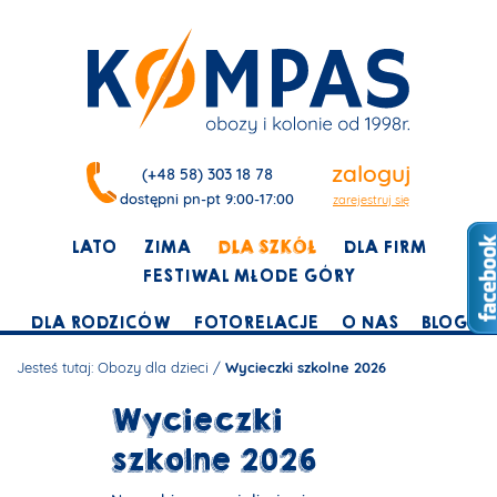
zaloguj
(+48 58) 303 18 78
dostępni pn-pt 9:00-17:00
zarejestruj się
LATO
ZIMA
DLA SZKÓŁ
DLA FIRM
FESTIWAL MŁODE GÓRY
DLA RODZICÓW
FOTORELACJE
O NAS
BLOG
Jesteś tutaj:
Obozy dla dzieci
/
Wycieczki szkolne 2026
Wycieczki
szkolne 2026