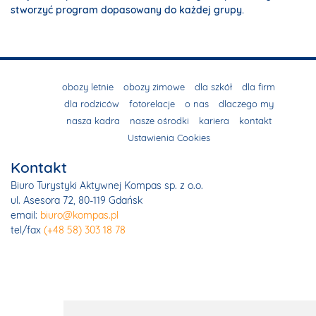
stworzyć program dopasowany do każdej grupy.
obozy letnie
obozy zimowe
dla szkół
dla firm
dla rodziców
fotorelacje
o nas
dlaczego my
nasza kadra
nasze ośrodki
kariera
kontakt
Ustawienia Cookies
Kontakt
Biuro Turystyki Aktywnej Kompas sp. z o.o.
ul. Asesora 72, 80-119 Gdańsk
email:
biuro@kompas.pl
tel/fax
(+48 58) 303 18 78