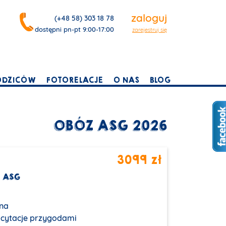
zaloguj
(+48 58) 303 18 78
dostępni pn-pt 9:00-17:00
zarejestruj się
ODZICÓW
FOTORELACJE
O NAS
BLOG
OBÓZ ASG 2026
3099 zł
z ASG
na
kscytacje przygodami