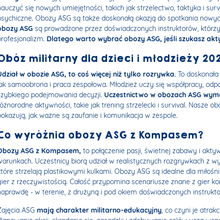
nauczyć się nowych umiejętności, takich jak strzelectwo, taktyka i surv
psychiczne. Obozy ASG są także doskonałą okazją do spotkania nowych
obozy ASG
są prowadzone przez doświadczonych instruktorów, którzy
profesjonalizm.
Dlatego warto wybrać obozy ASG, jeśli szukasz ak
Obóz militarny dla dzieci i młodzieży 20
Udział w obozie ASG, to coś więcej niż tylko rozrywka.
To doskonała 
jak samoobrona i praca zespołowa. Młodzież uczy się współpracy, odpow
szybkiego podejmowania decyzji.
Uczestnictwo w obozach ASG wyma
różnorodne aktywności, takie jak trening strzelecki i survival. Nasze o
pokazują, jak ważne są zaufanie i komunikacja w zespole.
Co wyróżnia obozy ASG z Kompasem?
Obozy ASG z Kompasem,
to połączenie pasji, świetnej zabawy i ak
warunkach. Uczestnicy biorą udział w realistycznych rozgrywkach z w
które strzelają plastikowymi kulkami. Obozy ASG są idealne dla miło
gier z rzeczywistością. Całość przypomina scenariusze znane z gier k
naprawdę - w terenie, z drużyną i pod okiem doświadczonych instrukt
Zajęcia ASG
mają charakter militarno-edukacyjny
, co czyni je atra