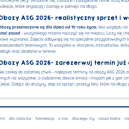
Planowanie akcji, skradanie się, zasadzki i zdobywanie celów uczą wspó
wakacje, które angażują i zostają w pamięci na długo.
Obozy ASG 2026- realistyczny sprzęt i 
Obozy przeznaczone są dla dzieci od 10 roku życia
, bez względu na
znać zasad
- wszystkiego można nauczyć się na miejscu. Liczy się chę
nowe wyzwania. Zajęcia odbywają się na specjalnie przygotowanych t
przeszkodach terenowych. To wszystko w otoczeniu instruktorów, któr
taktyki oraz działania w terenie.
Obozy ASG 2026- zarezerwuj termin już 
Nie czekaj do ostatniej chwili - najlepsze terminy na obozy ASG 2026 
innych niż wszystkie, o codziennej dawce emocji i misjach jak z gier st
Ciebie. Dołącz do drużyny, złap za sprzęt i przeżyj lato, które na długo
irm
dla rodziców
fotorelacje
o nas
dlaczego my
nasza kadra
na