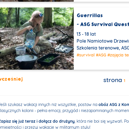
Guerrillas
- ASG Survival Ques
13 - 18 lat
Pole Namiotowe Drzewi
Szkolenia terenowe, ASG 
#survival
#ASG
#zajęcia t
wcześniej
strona
1
Jeśli szukasz wakacji innych niż wszystkie, postaw na
obóz ASG z K
klasycznych kolonii - pełna emocji, przygód i niezapomnianych momen
Zapisz się już teraz i dołącz do drużyny
, która nie boi się wyzwań. 
umiejętności i przeżyj wakacje w militarnym stylu!