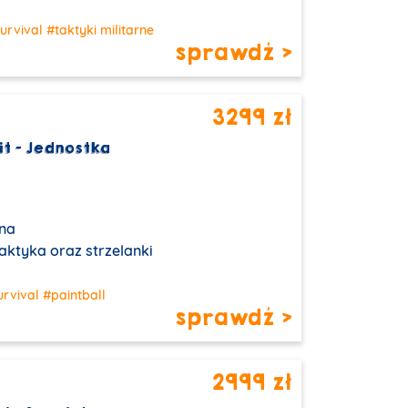
urvival
#taktyki militarne
sprawdź >
3299 zł
it – Jednostka
na
taktyka oraz strzelanki
urvival
#paintball
sprawdź >
2999 zł