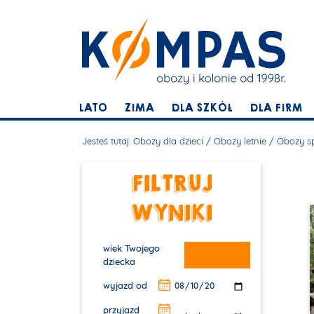
LATO
ZIMA
DLA SZKÓŁ
DLA FIRM
Jesteś tutaj:
Obozy dla dzieci
/
Obozy letnie
/
Obozy s
FILTRUJ
WYNIKI
wiek Twojego
dziecka
wyjazd od
przyjazd