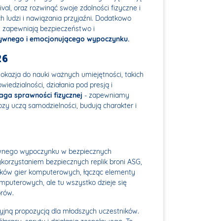
ival, oraz rozwinąć swoje zdolności fizyczne i
 ludzi i nawiązania przyjaźni. Dodatkowo
 zapewniają bezpieczeństwo i
tywnego i emocjonującego wypoczynku.
26
okazja do nauki ważnych umiejętności, takich
iedzialności, działania pod presją i
ga sprawności fizycznej
- zapewniamy
bozy uczą samodzielności, budują charakter i
tywnego wypoczynku w bezpiecznych
ykorzystaniem bezpiecznych replik broni ASG,
śników gier komputerowych, łącząc elementy
omputerowych, ale tu wszystko dzieje się
orów.
kcyjną propozycją dla młodszych uczestników.