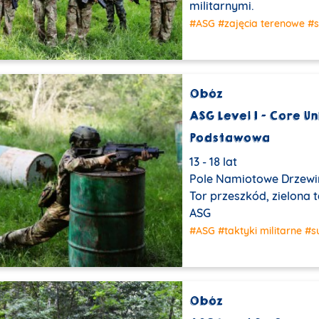
militarnymi.
#ASG
#zajęcia terenowe
#s
Obóz
ASG Level 1 – Core Un
Podstawowa
13 - 18 lat
Pole Namiotowe Drzewi
Tor przeszkód, zielona 
ASG
#ASG
#taktyki militarne
#s
Obóz
PROMOCJA