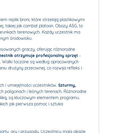
em replik broni, które strzelają plastikowymi
ej, takiej jak combat platoon. Obozy ASG, to
w warunkach terenowych. Każdy uczestnik ma
cznym środowisku.
ansowanych graczy, oferując różnorodne
estnik otrzymuje profesjonalny sprzęt
-
ne. Walki toczone są według opracowanych
u drużyny przeciwnej, co rozwija refleks i
h i umiejętności uczestników.
Szturmy,
h poligonach i leśnych terenach. Różnorodne
epliką, są kluczowym elementem programu.
kich jak pierwsza pomoc i sztuka
rtu, gry i przygody. Uczestnicy mają okazję