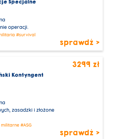
cje Specjalne
na
nie operacji.
ilitaria
#survival
sprawdź >
3299 zł
iński Kontyngent
na
ych, zasadzki i złożone
 militarne
#ASG
sprawdź >