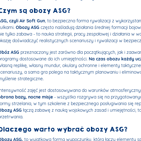
Czym są obozy ASG?
ASG, czyli Air Soft Gun
, to bezpieczna forma rywalizacji z wykorzystani
kulkami.
Obozy ASG
często naśladują działania średniej formacji bojow
nie tylko zabawa - to nauka strategii, pracy zespołowej i działania 
okazję doświadczyć realistycznych scenariuszy i rywalizacji w bezpie
Obóz ASG
przeznaczony jest zarówno dla początkujących, jak i zaaw
programy dostosowane do ich umiejętności.
Na czas obozu każdy ucz
własną replikę, własny mundur, okulary ochronne i elementy taktycz
scenariuszy, a sama gra polega na taktycznym planowaniu i eliminowani
myślenie strategiczne.
Intensywność zajęć jest dostosowywana do warunków atmosferycznyc
obrona bazy, nocne misje
- wszystko rozgrywa się na przygotowanyc
formy strzelania, w tym szkolenie z bezpiecznego posługiwania się r
Obozy ASG
łączą zabawę z nauką wojskowych zasad i umiejętności, ta
przetrwania.
Dlaczego warto wybrać obozy ASG?
Obozy ASG,
to wyjątkowa forma wypoczynku, która łączy elementy spo