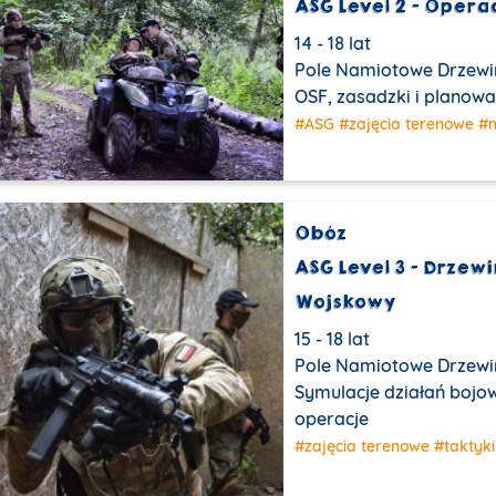
ASG Level 2 – Opera
14 - 18 lat
Pole Namiotowe Drzewi
OSF, zasadzki i planowa
#ASG
#zajęcia terenowe
#m
Obóz
ASG Level 3 – Drzew
Wojskowy
15 - 18 lat
Pole Namiotowe Drzewi
Symulacje działań bojow
operacje
#zajęcia terenowe
#taktyki