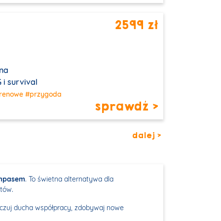
2599 zł
t
na
i survival
erenowe
#przygoda
sprawdź >
dalej >
ompasem
. To świetna alternatywa dla
tów.
Poczuj ducha współpracy, zdobywaj nowe