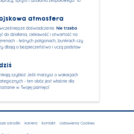
łpracy, sprytu i działania zespołowego. To
wojskowa atmosfera
 wcześniejsze doświadczenie.
Nie trzeba
ć do działania, ciekawość i otwartość na
erenach - leśnych poligonach, bunkrach czy
zy dbają o bezpieczeństwo i uczą podstaw
dziś
znikają szybko! Jeśli marzysz o wakacjach
rategicznych - ten obóz jest właśnie dla
 zostanie w Twojej pamięci!
sze ośrodki
kariera
kontakt
Ustawienia Cookies