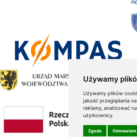
n
Używamy plikó
Używamy plików cookie 
jakość przeglądania na
reklamy, analizować ru
użytkownicy.
Zgoda
Odmawiam