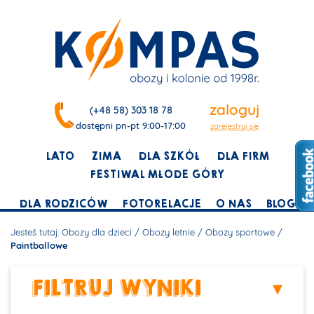
zaloguj
(+48 58) 303 18 78
dostępni pn-pt 9:00-17:00
zarejestruj się
LATO
ZIMA
DLA SZKÓŁ
DLA FIRM
FESTIWAL MŁODE GÓRY
DLA RODZICÓW
FOTORELACJE
O NAS
BLOG
Jesteś tutaj:
Obozy dla dzieci
/
Obozy letnie
/
Obozy sportowe
/
Paintballowe
FILTRUJ WYNIKI
▾