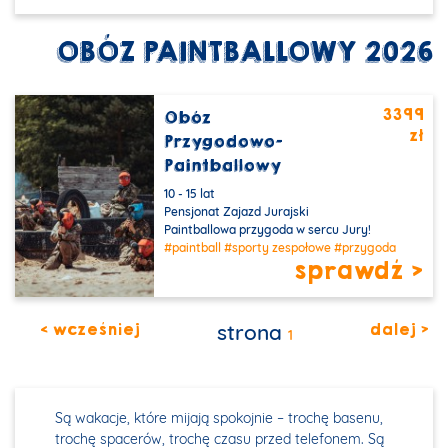
OBÓZ PAINTBALLOWY 2026
3399
Obóz
zł
PROMOCJA
Przygodowo-
Paintballowy
10 - 15 lat
Pensjonat Zajazd Jurajski
Paintballowa przygoda w sercu Jury!
#paintball
#sporty zespołowe
#przygoda
sprawdź >
< wcześniej
strona
dalej >
1
Są wakacje, które mijają spokojnie – trochę basenu,
trochę spacerów, trochę czasu przed telefonem. Są