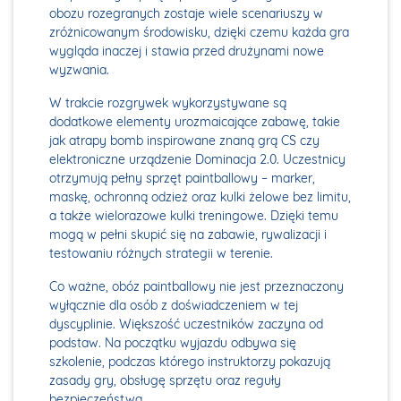
obozu rozegranych zostaje wiele scenariuszy w
zróżnicowanym środowisku, dzięki czemu każda gra
wygląda inaczej i stawia przed drużynami nowe
wyzwania.
W trakcie rozgrywek wykorzystywane są
dodatkowe elementy urozmaicające zabawę, takie
jak atrapy bomb inspirowane znaną grą CS czy
elektroniczne urządzenie Dominacja 2.0. Uczestnicy
otrzymują pełny sprzęt paintballowy – marker,
maskę, ochronną odzież oraz kulki żelowe bez limitu,
a także wielorazowe kulki treningowe. Dzięki temu
mogą w pełni skupić się na zabawie, rywalizacji i
testowaniu różnych strategii w terenie.
Co ważne, obóz paintballowy nie jest przeznaczony
wyłącznie dla osób z doświadczeniem w tej
dyscyplinie. Większość uczestników zaczyna od
podstaw. Na początku wyjazdu odbywa się
szkolenie, podczas którego instruktorzy pokazują
zasady gry, obsługę sprzętu oraz reguły
bezpieczeństwa.