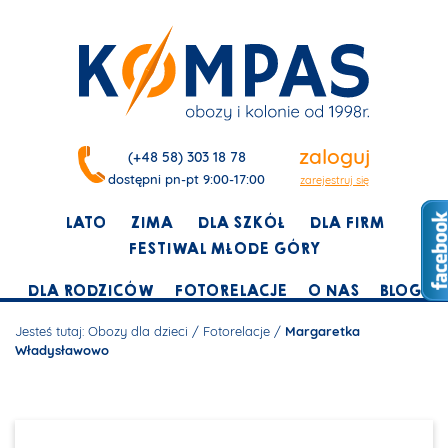
zaloguj
(+48 58) 303 18 78
dostępni pn-pt 9:00-17:00
zarejestruj się
LATO
ZIMA
DLA SZKÓŁ
DLA FIRM
FESTIWAL MŁODE GÓRY
DLA RODZICÓW
FOTORELACJE
O NAS
BLOG
Jesteś tutaj:
Obozy dla dzieci
/
Fotorelacje
/
Margaretka
Władysławowo