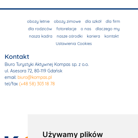
obozy letnie
obozy zimowe
dla szkół
dla firm
dla rodziców
fotorelacje
o nas
dlaczego my
nasza kadra
nasze ośrodki
kariera
kontakt
Ustawienia Cookies
Kontakt
Biuro Turystyki Aktywnej Kompas sp. z o.o.
ul. Asesora 72, 80-119 Gdańsk
email:
biuro@kompas.pl
tel/fax
(+48 58) 303 18 78
Używamy plików