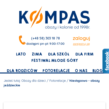
zaloguj
(+48 58) 303 18 78
dostępni pn-pt 9:00-17:00
zarejestruj się
LATO
ZIMA
DLA SZKÓŁ
DLA FIRM
FESTIWAL MŁODE GÓRY
DLA RODZICÓW
FOTORELACJE
O NAS
BLOG
Jesteś tutaj:
Obozy dla dzieci
/
Fotorelacje
/
Niestępowo - obozy
jeździeckie