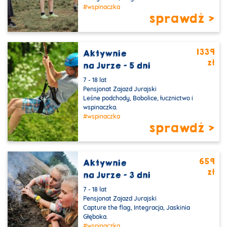
#wspinaczka
sprawdź >
1339
Aktywnie
zł
na Jurze - 5 dni
7 - 18 lat
Pensjonat Zajazd Jurajski
Leśne podchody, Bobolice, łucznictwo i
wspinaczka.
#wspinaczka
sprawdź >
659
Aktywnie
zł
na Jurze - 3 dni
7 - 18 lat
Pensjonat Zajazd Jurajski
Capture the flag, Integracja, Jaskinia
Głęboka.
#wspinaczka