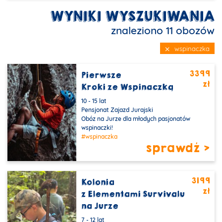
WYNIKI WYSZUKIWANIA
znaleziono 11 obozów
⨉
wspinaczka
3399
Pierwsze
zł
PROMOCJA
Kroki ze Wspinaczką
10 - 15 lat
Pensjonat Zajazd Jurajski
Obóz na Jurze dla młodych pasjonatów
wspinaczki!
#wspinaczka
sprawdź >
3199
Kolonia
zł
PROMOCJA
z Elementami Survivalu
na Jurze
7 - 12 lat