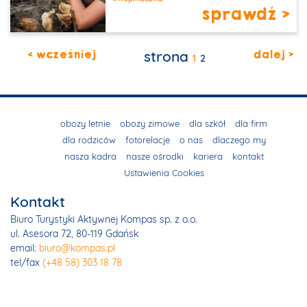
sprawdź >
< wcześniej
strona
dalej >
1
2
obozy letnie
obozy zimowe
dla szkół
dla firm
dla rodziców
fotorelacje
o nas
dlaczego my
nasza kadra
nasze ośrodki
kariera
kontakt
Ustawienia Cookies
Kontakt
Biuro Turystyki Aktywnej Kompas sp. z o.o.
ul. Asesora 72, 80-119 Gdańsk
email:
biuro@kompas.pl
tel/fax
(+48 58) 303 18 78