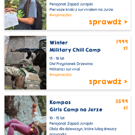
Pensjonat Zajazd Jurajski
Pierwsze kroki z survivalem na Jurze.
#wspinaczka
sprawdź >
1999
Winter
zł
Military Chill Camp
13 - 18 lat
OW Przystanek Drzewina
Militaria i survival
#wspinaczka
sprawdź >
3599
Kompas
zł
Girls Camp na Jurze
10 - 15 lat
Pensjonat Zajazd Jurajski
Obóz dla dziewczyn, które lubią dreszcz
przygody!