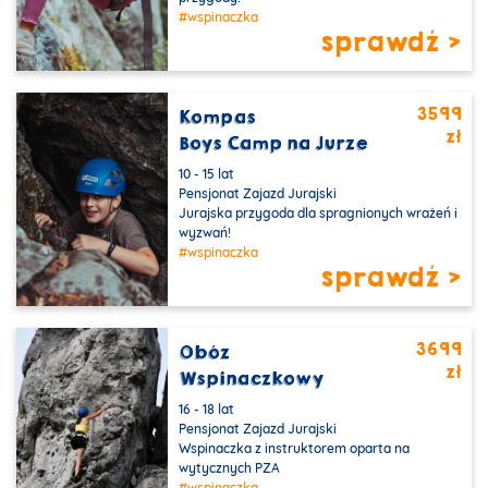
#wspinaczka
sprawdź >
3599
Kompas
zł
Boys Camp na Jurze
10 - 15 lat
Pensjonat Zajazd Jurajski
Jurajska przygoda dla spragnionych wrażeń i
wyzwań!
#wspinaczka
sprawdź >
3699
Obóz
zł
Wspinaczkowy
16 - 18 lat
Pensjonat Zajazd Jurajski
Wspinaczka z instruktorem oparta na
wytycznych PZA
#wspinaczka