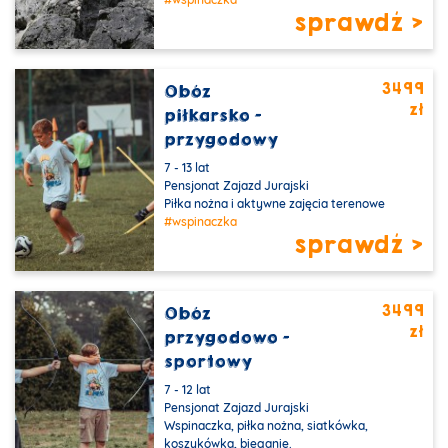
sprawdź >
3499
Obóz
zł
piłkarsko -
przygodowy
7 - 13 lat
Pensjonat Zajazd Jurajski
Piłka nożna i aktywne zajęcia terenowe
#wspinaczka
sprawdź >
3499
Obóz
zł
przygodowo -
sportowy
7 - 12 lat
Pensjonat Zajazd Jurajski
Wspinaczka, piłka nożna, siatkówka,
koszykówka, bieganie.