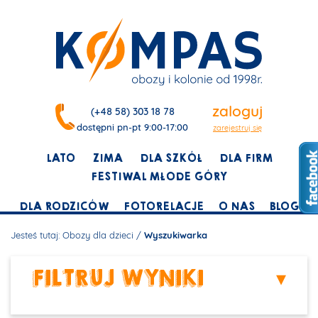
zaloguj
(+48 58) 303 18 78
dostępni pn-pt 9:00-17:00
zarejestruj się
LATO
ZIMA
DLA SZKÓŁ
DLA FIRM
FESTIWAL MŁODE GÓRY
DLA RODZICÓW
FOTORELACJE
O NAS
BLOG
Jesteś tutaj:
Obozy dla dzieci
/
Wyszukiwarka
FILTRUJ WYNIKI
▾