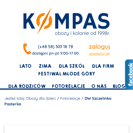
zaloguj
(+48 58) 303 18 78
dostępni pn-pt 9:00-17:00
zarejestruj się
LATO
ZIMA
DLA SZKÓŁ
DLA FIRM
FESTIWAL MŁODE GÓRY
DLA RODZICÓW
FOTORELACJE
O NAS
BLOG
Jesteś tutaj:
Obozy dla dzieci
/
Fotorelacje
/
DW Szczelinka
Pasterka