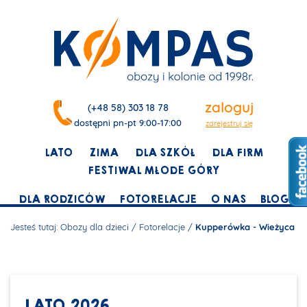
zaloguj
(+48 58) 303 18 78
dostępni pn-pt 9:00-17:00
zarejestruj się
LATO
ZIMA
DLA SZKÓŁ
DLA FIRM
FESTIWAL MŁODE GÓRY
DLA RODZICÓW
FOTORELACJE
O NAS
BLOG
Jesteś tutaj:
Obozy dla dzieci
/
Fotorelacje
/
Kupperówka - Wieżyca
LATO 2026