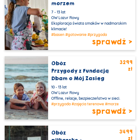
morzem
7 - 13 lat
OW Lazur Rowy
Eksploracja świata smaków w nadmorskim
klimacie!
#basen
#gotowanie
#przygoda
sprawdź >
3299
Obóz
zł
NOWOŚĆ!
Przygody z Fundacją
Dbam o Mój Zasięg
10 - 13 lat
OW Lazur Rowy
Offline, relacje, bezpieczeństwo w sieci.
#przygoda
#zajęcia terenowe
#morze
sprawdź >
3499
Obóz
zł