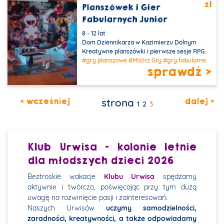
zł
Planszówek i Gier
Fabularnych Junior
8 - 12 lat
Dom Dziennikarza w Kazimierzu Dolnym
Kreatywne planszówki i pierwsze sesje RPG.
#gry planszowe
#Mistrz Gry
#gry fabularne
sprawdź >
< wcześniej
strona
dalej >
1
2
3
Klub Urwisa - kolonie letnie
dla młodszych dzieci 2026
Beztroskie wakacje
Klubu Urwisa
spędzamy
aktywnie i twórczo, poświęcając przy tym dużą
uwagę na rozwinięcie pasji i zainteresowań.
Naszych Urwisów
uczymy samodzielności,
zaradności, kreatywności, a także odpowiadamy