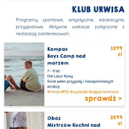
KLUB URWISA
Programy sportowe, artystyczne, edukacyjne,
przygodowe. Aktywne wakacje połączone z
realizacją zainteresowań.
3299
Kompas
zł
Obiekt z basenem
Boys Camp nad
morzem
7 - 11 lat
OW Lazur Rowy
Świat pełen przygody i niezapomnianych
atrakcji.
#morze
#PS5
#wycieczki
#zajęcia terenowe
sprawdź >
2899
Obóz
zł
Mistrzów Kuchni nad