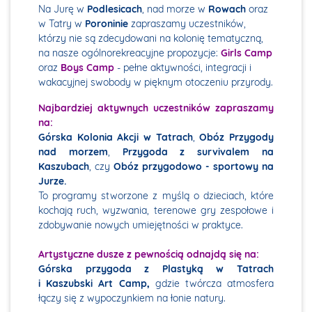
Na Jurę w
Podlesicach
, nad morze w
Rowach
oraz
w Tatry w
Poroninie
zapraszamy uczestników,
którzy nie są zdecydowani na kolonię tematyczną,
na nasze ogólnorekreacyjne propozycje:
Girls Camp
oraz
Boys Camp
- pełne aktywności, integracji i
wakacyjnej swobody w pięknym otoczeniu przyrody.
Najbardziej aktywnych uczestników zapraszamy
na:
Górska Kolonia Akcji w Tatrach
,
Obóz Przygody
nad morzem
,
Przygoda z survivalem na
Kaszubach
, czy
Obóz przygodowo - sportowy na
Jurze.
To programy stworzone z myślą o dzieciach, które
kochają ruch, wyzwania, terenowe gry zespołowe i
zdobywanie nowych umiejętności w praktyce.
Artystyczne dusze z pewnością odnajdą się na
:
Górska przygoda z Plastyką w Tatrach
i
Kaszubski Art Camp,
gdzie twórcza atmosfera
łączy się z wypoczynkiem na łonie natury.