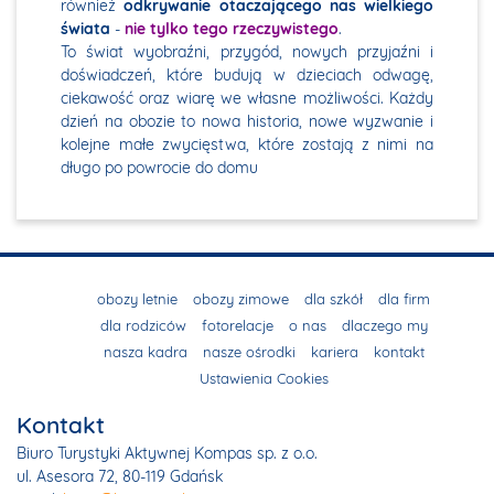
również
odkrywanie otaczającego nas wielkiego
świata
-
nie tylko tego rzeczywistego
.
To świat wyobraźni, przygód, nowych przyjaźni i
doświadczeń, które budują w dzieciach odwagę,
ciekawość oraz wiarę we własne możliwości. Każdy
dzień na obozie to nowa historia, nowe wyzwanie i
kolejne małe zwycięstwa, które zostają z nimi na
długo po powrocie do domu
obozy letnie
obozy zimowe
dla szkół
dla firm
dla rodziców
fotorelacje
o nas
dlaczego my
nasza kadra
nasze ośrodki
kariera
kontakt
Ustawienia Cookies
Kontakt
Biuro Turystyki Aktywnej Kompas sp. z o.o.
ul. Asesora 72, 80-119 Gdańsk