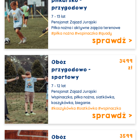
piłkarsko -
przygodowy
7 - 13 lat
Pensjonat Zajazd Jurajski
Piłka nożna i aktywne zajęcia terenowe
#piłka nożna
#wspinaczka
#quady
sprawdź >
3499
Obóz
zł
przygodowo -
sportowy
7 - 12 lat
Pensjonat Zajazd Jurajski
Wspinaczka, piłka nożna, siatkówka,
koszykówka, bieganie.
#koszykówka
#siatkówka
#wspinaczka
sprawdź >
3599
Obóz