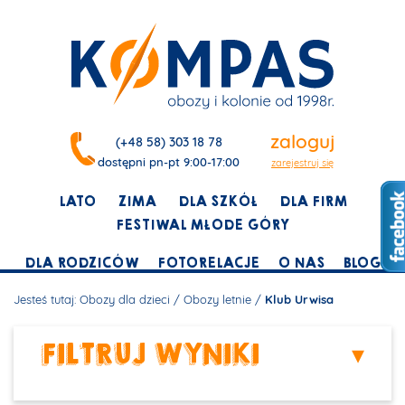
zaloguj
(+48 58) 303 18 78
dostępni pn-pt 9:00-17:00
zarejestruj się
LATO
ZIMA
DLA SZKÓŁ
DLA FIRM
FESTIWAL MŁODE GÓRY
DLA RODZICÓW
FOTORELACJE
O NAS
BLOG
Jesteś tutaj:
Obozy dla dzieci
/
Obozy letnie
/
Klub Urwisa
FILTRUJ WYNIKI
▾