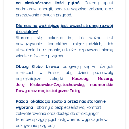
na nieskończone ilości pytań.
Dajemy upust
nadmiarowi energii, podczas wspólnej zabawy oraz
przeżywania nowych przygód.
Dla nas najważniejszy jest wszechstronny rozwój
dzieciaków!
Staramy się pokazać im, jak ważne jest
nawiązywanie kontaktów międzyludzkich, ich
utrwalenie i utrzymanie, a także rozpowszechniamy
wiedzę o świecie przyrody.
Obozy Klubu Urwisa
odbywają się w różnych
miejscach w Polsce, aby dzieci poznawały
najpiękniejsze zakątki:
Kaszuby, Mazury,
Jurę Krakowsko-Częstochowską, nadmorskie
Rowy oraz majtestatyczne Tatry.
Każda lokalizacja została przez nas starannie
wybrana
- dbamy o bezpieczeństwo, komfort
zakwaterowania oraz dostęp do atrakcyjnych
terenów sprzyjających aktywnemu wypoczynkowi i
odkrywaniu przyrody.