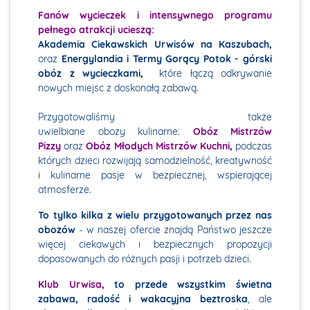
Fanów wycieczek i intensywnego programu
pełnego atrakcji ucieszą:
Akademia Ciekawskich Urwisów na Kaszubach,
oraz
Energylandia i Termy Gorący Potok - górski
obóz z wycieczkami,
które łączą odkrywanie
nowych miejsc z doskonałą zabawą.
Przygotowaliśmy także
uwielbiane obozy kulinarne:
Obóz Mistrzów
Pizzy
oraz
Obóz Młodych Mistrzów Kuchni,
podczas
których dzieci rozwijają samodzielność, kreatywność
i kulinarne pasje w bezpiecznej, wspierającej
atmosferze.
To tylko kilka z wielu przygotowanych przez nas
obozów
- w naszej ofercie znajdą Państwo jeszcze
więcej ciekawych i bezpiecznych propozycji
dopasowanych do różnych pasji i potrzeb dzieci.
Klub Urwisa,
to przede wszystkim świetna
zabawa, radość i wakacyjna beztroska
, ale