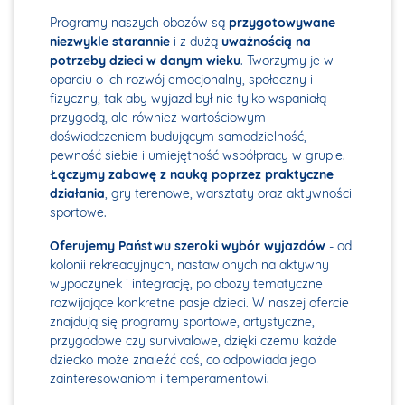
Programy naszych obozów są
przygotowywane
niezwykle starannie
i z dużą
uważnością na
potrzeby dzieci w danym wieku
. Tworzymy je w
oparciu o ich rozwój emocjonalny, społeczny i
fizyczny, tak aby wyjazd był nie tylko wspaniałą
przygodą, ale również wartościowym
doświadczeniem budującym samodzielność,
pewność siebie i umiejętność współpracy w grupie.
Łączymy zabawę z nauką poprzez praktyczne
działania
, gry terenowe, warsztaty oraz aktywności
sportowe.
Oferujemy Państwu szeroki wybór wyjazdów
- od
kolonii rekreacyjnych, nastawionych na aktywny
wypoczynek i integrację, po obozy tematyczne
rozwijające konkretne pasje dzieci. W naszej ofercie
znajdują się programy sportowe, artystyczne,
przygodowe czy survivalowe, dzięki czemu każde
dziecko może znaleźć coś, co odpowiada jego
zainteresowaniom i temperamentowi.