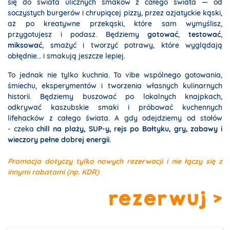
się do świata ulicznych smaków z całego świata — od
soczystych burgerów i chrupiącej pizzy, przez azjatyckie kąski,
aż po kreatywne przekąski, które sam wymyślisz,
przygotujesz i podasz. Będziemy
gotować
,
testować
,
miksować
, smażyć i tworzyć potrawy, które wyglądają
obłędnie… i smakują jeszcze lepiej.
To jednak nie tylko kuchnia. To vibe wspólnego gotowania,
śmiechu, eksperymentów i tworzenia własnych kulinarnych
historii. Będziemy buszować po lokalnych knajpkach,
odkrywać kaszubskie smaki i próbować kuchennych
lifehacków z całego świata. A gdy odejdziemy od stołów
- czeka
chill na plaży, SUP-y, rejs po Bałtyku, gry, zabawy i
wieczory pełne dobrej energii.
Promocja dotyczy tylko nowych rezerwacji i nie łączy się z
innymi rabatami (np. KDR)
rezerwuj >