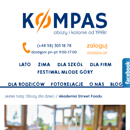
zaloguj
(+48 58) 303 18 78
dostępni pn-pt 9:00-17:00
zarejestruj się
LATO
ZIMA
DLA SZKÓŁ
DLA FIRM
FESTIWAL MŁODE GÓRY
DLA RODZICÓW
FOTORELACJE
O NAS
BLOG
Jesteś tutaj:
Obozy dla dzieci
/
Akademia Street Foodu