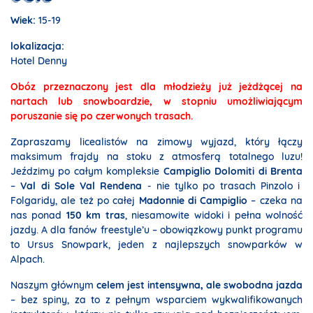
Wiek:
15-19
lokalizacja:
Hotel Denny
Obóz przeznaczony jest dla młodzieży już jeżdżącej na
nartach lub snowboardzie, w stopniu umożliwiającym
poruszanie się po czerwonych trasach.
Zapraszamy licealistów na zimowy wyjazd, który łączy
maksimum frajdy na stoku z atmosferą totalnego luzu!
Jeździmy po całym kompleksie
Campiglio Dolomiti di Brenta
–
Val di Sole Val Rendena
- nie tylko po trasach Pinzolo i
Folgaridy, ale też po całej
Madonnie di Campiglio
– czeka na
nas ponad
150 km tras
, niesamowite widoki i pełna wolność
jazdy. A dla fanów freestyle’u – obowiązkowy punkt programu
to Ursus Snowpark, jeden z najlepszych snowparków w
Alpach.
Naszym głównym
celem jest intensywna, ale swobodna jazda
– bez spiny, za to z pełnym wsparciem wykwalifikowanych