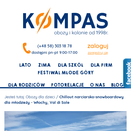
zaloguj
(+48 58) 303 18 78
dostępni pn-pt 9:00-17:00
zarejestruj się
LATO
ZIMA
DLA SZKÓŁ
DLA FIRM
FESTIWAL MŁODE GÓRY
DLA RODZICÓW
FOTORELACJE
O NAS
BLOG
Jesteś tutaj:
Obozy dla dzieci
/
Chillout narciarsko-snowboardowy
dla młodzieży - Włochy, Val di Sole