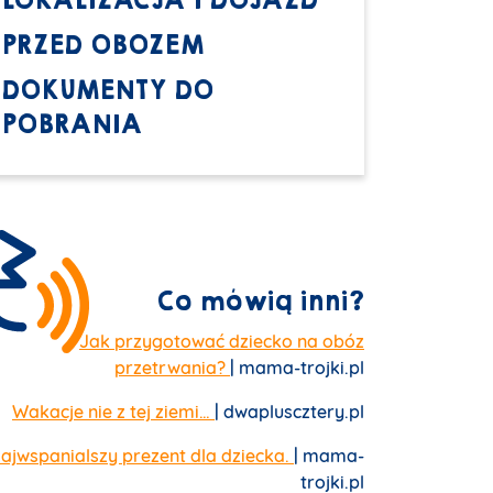
LOKALIZACJA I DOJAZD
PRZED OBOZEM
DOKUMENTY DO
POBRANIA
Co mówią inni?
Jak przygotować dziecko na obóz
przetrwania?
| mama-trojki.pl
Wakacje nie z tej ziemi…
| dwapluscztery.pl
ajwspanialszy prezent dla dziecka.
| mama-
trojki.pl