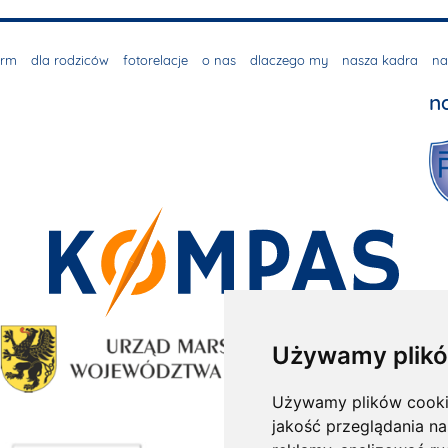
irm
dla rodziców
fotorelacje
o nas
dlaczego my
nasza kadra
na
n
Używamy plikó
Używamy plików cookie 
jakość przeglądania na