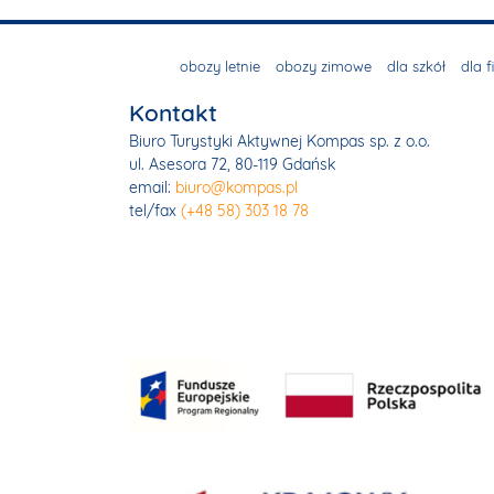
obozy letnie
obozy zimowe
dla szkół
dla f
Kontakt
Biuro Turystyki Aktywnej Kompas sp. z o.o.
ul. Asesora 72, 80-119 Gdańsk
email:
biuro@kompas.pl
tel/fax
(+48 58) 303 18 78