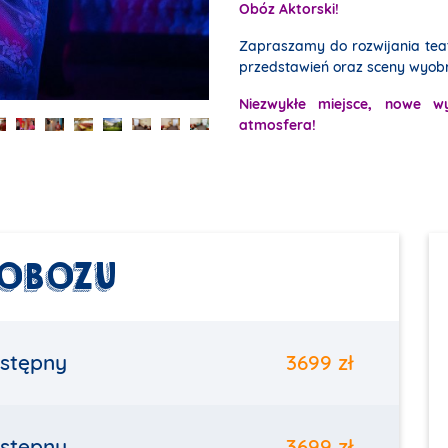
Obóz Aktorski!
Zapraszamy do rozwijania teat
przedstawień oraz sceny wyobr
Niezwykłe miejsce, nowe w
atmosfera!
 OBOZU
stępny
3699 zł
stępny
3699 zł