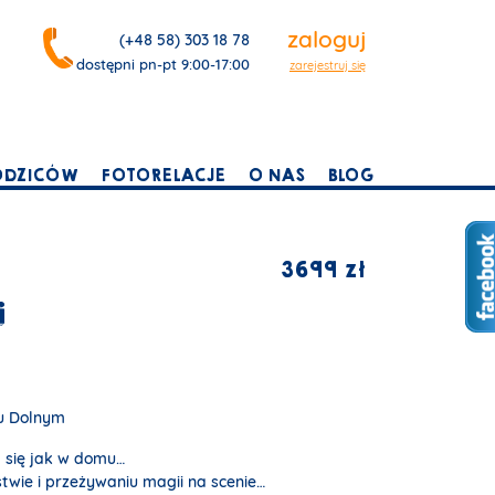
zaloguj
(+48 58) 303 18 78
dostępni pn-pt 9:00-17:00
zarejestruj się
ODZICÓW
FOTORELACJE
O NAS
BLOG
3699 zł
i
u Dolnym
ą się jak w domu…
stwie i przeżywaniu magii na scenie…