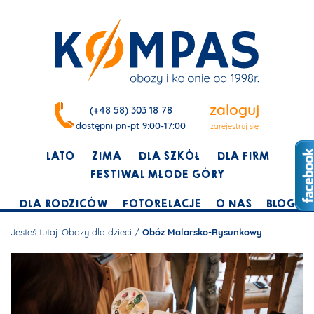
zaloguj
(+48 58) 303 18 78
dostępni pn-pt 9:00-17:00
zarejestruj się
LATO
ZIMA
DLA SZKÓŁ
DLA FIRM
FESTIWAL MŁODE GÓRY
DLA RODZICÓW
FOTORELACJE
O NAS
BLOG
Jesteś tutaj:
Obozy dla dzieci
/
Obóz Malarsko-Rysunkowy