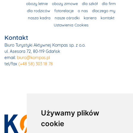
obozy letnie
obozy zimowe
dla szkół
dla firm
dla rodziców
fotorelacje
o nas
dlaczego my
nasza kadra
nasze ośrodki
kariera
kontakt
Ustawienia Cookies
Kontakt
Biuro Turystyki Aktywnej Kompas sp. z o.o.
ul. Asesora 72, 80-119 Gdańsk
email:
biuro@kompas.pl
tel/fax
(+48 58) 303 18 78
Używamy plików
cookie