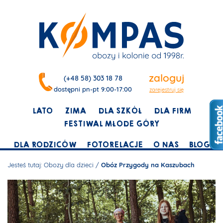
zaloguj
(+48 58) 303 18 78
dostępni pn-pt 9:00-17:00
zarejestruj się
LATO
ZIMA
DLA SZKÓŁ
DLA FIRM
FESTIWAL MŁODE GÓRY
DLA RODZICÓW
FOTORELACJE
O NAS
BLOG
Jesteś tutaj:
Obozy dla dzieci
/
Obóz Przygody na Kaszubach