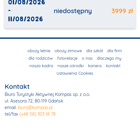
01/08/2026
-
niedostępny
3999 zł
11/08/2026
obozy letnie
obozy zimowe
dla szkół
dla firm
dla rodziców
fotorelacje
o nas
dlaczego my
nasza kadra
nasze ośrodki
kariera
kontakt
Ustawienia Cookies
Kontakt
Biuro Turystyki Aktywnej Kompas sp. z o.o.
ul. Asesora 72, 80-119 Gdańsk
email:
biuro@kompas.pl
tel/fax
(+48 58) 303 18 78